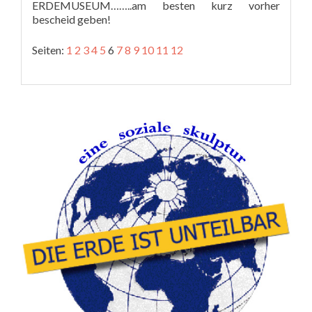
ERDEMUSEUM……..am besten kurz vorher
bescheid geben!
Seiten:
1
2
3
4
5
6
7
8
9
10
11
12