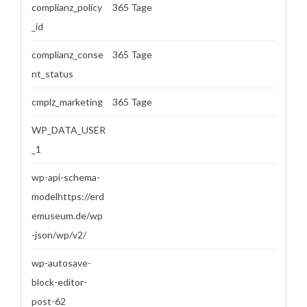
complianz_policy
365 Tage
_id
complianz_conse
365 Tage
nt_status
cmplz_marketing
365 Tage
WP_DATA_USER
_1
wp-api-schema-
modelhttps://erd
emuseum.de/wp
-json/wp/v2/
wp-autosave-
block-editor-
post-62