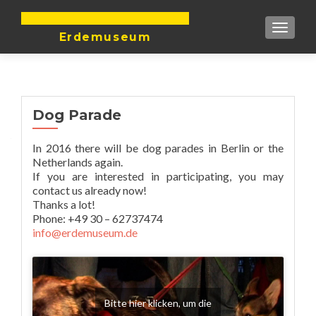
DIE ERDE IST UNTEILBAR
TOGGLE
Erdemuseum
Dog Parade
In 2016 there will be dog parades in Berlin or the
Netherlands again.
If you are interested in participating, you may
contact us already now!
Thanks a lot!
Phone: +49 30 – 62737474
info@erdemuseum.de
Bitte hier klicken, um die